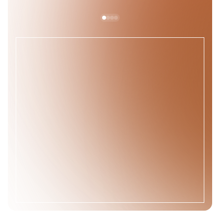
Mahasidhai
Tai išskirtiniai dvasiniai meistrai, pasiekę aukščiausią jogos 
ir tantrinės praktikos lygį. Terminas „mahasiddha“ sanskrito 
kalba reiškia „didysis pasiekęs tobulumą“. Mahasidhai yra 
jogos ir tantros meistrai, praktikai, kurie dėl savo gilaus 
atsidavimo dvasinei praktikai yra įgavę antgamtines galias 
(sidhes) ir tobulumą. Jie saugo paslaptis apie ypatingas 
antgamtines galias, tačiau jų tikslas nėra vien šios galios – 
jos apsireiškia kaip gilios dvasinės praktikos šalutinis 
poveikis. Mahasidhai akcentuoja, kad tikra išmintis kyla iš 
asmeninės patirties, o ne iš knygų ar teorinių žinių. Jų 
gyvenimas yra skirtas intensyvioms praktikoms ir 
meditacijai, kurios leidžia jiems patirti aukščiausią sąmonės 
būseną. Iki šių dienų mahasidhai perduoda savo žinias 
tiesiogiai tik pasiruošusiems mokiniams per iniciacijas ir 
slaptus mokymus. Jų išmintis paremta gilia praktika ir 
vidiniu suvokimu. Jie saugo jogos, tantros ir alchemijos 
metodus.