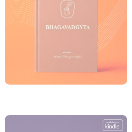
K
n
y
g
o
s
A
m
a
z
o
n